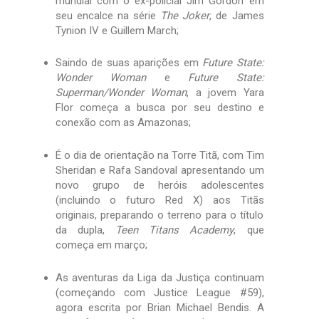
mundial com o ex-policial Jim Gordon em
seu encalce na série
The Joker
, de James
Tynion IV e Guillem March;
Saindo de suas aparições em
Future State:
Wonder Woman
e
Future State:
Superman/Wonder Woman
, a jovem Yara
Flor começa a busca por seu destino e
conexão com as Amazonas;
É o dia de orientação na Torre Titã, com Tim
Sheridan e Rafa Sandoval apresentando um
novo grupo de heróis adolescentes
(incluindo o futuro Red X) aos Titãs
originais, preparando o terreno para o título
da dupla,
Teen Titans Academy
, que
começa em março;
As aventuras da Liga da Justiça continuam
(começando com Justice League #59),
agora escrita por Brian Michael Bendis. A