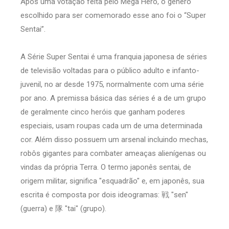
Após uma votação feita pelo Mega Hero, o gênero
escolhido para ser comemorado esse ano foi o “Super
Sentai”.
A Série Super Sentai é uma franquia japonesa de séries
de televisão voltadas para o público adulto e infanto-
juvenil, no ar desde 1975, normalmente com uma série
por ano. A premissa básica das séries é a de um grupo
de geralmente cinco heróis que ganham poderes
especiais, usam roupas cada um de uma determinada
cor. Além disso possuem um arsenal incluindo mechas,
robôs gigantes para combater ameaças alienígenas ou
vindas da própria Terra. O termo japonês sentai, de
origem militar, significa "esquadrão" e, em japonês, sua
escrita é composta por dois ideogramas: 戦 "sen"
(guerra) e 隊 "tai" (grupo).