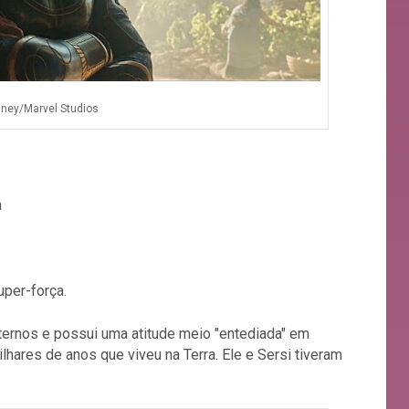
sney/Marvel Studios
n
uper-força.
ternos e possui uma atitude meio "entediada" em
hares de anos que viveu na Terra. Ele e Sersi tiveram