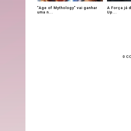
"Age of Mythology" vai ganhar
A Força já 
uma n...
Up...
0 C