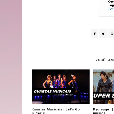
VOCÊ TAM
Quartas Musicais | Let's Go
Kyoryuger |
Rider K...
música...