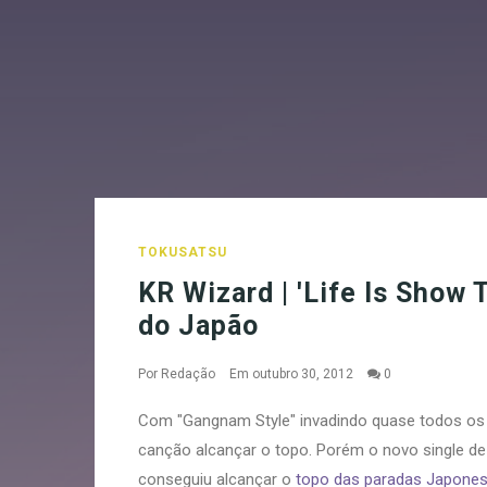
TOKUSATSU
KR Wizard | 'Life Is Show 
do Japão
Por
Redação
Em outubro 30, 2012
0
Com "Gangnam Style" invadindo quase todos os pa
canção alcançar o topo. Porém o novo single de 
conseguiu alcançar o
topo das paradas Japones