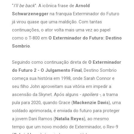
''
I'll be back
''. A icônica frase de
Arnold
Schwarzenegger
na franquia Exterminador do Futuro
já virou quase que uma maldição. Com tantas
continuações, o ator volta mais uma vez ao papel
como o T-800 em
O Exterminador do Futuro: Destino
Sombrio
.
Seguindo como continuação direta de
O Exterminador
do Futuro 2 - O Julgamento Final
, Destino Sombrio
começa sua história em 1998, onde Sarah Connor e
seu filho John aproveitam sua vitória em impedir a
ascensão da Skynet. Após alguns
- spoilers -
, a trama
pula para 2020, quando Grace (
Mackenzie Davis
), uma
soldado aprimorada, é enviada do futuro para proteger
a jovem Dani Ramos (
Natalia Reyes
), ao mesmo
tempo que um novo modelo de Exterminador, o Rev-9