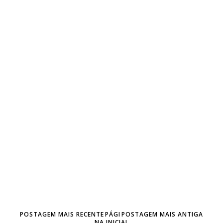
POSTAGEM MAIS RECENTE
PÁGI
POSTAGEM MAIS ANTIGA
NA INICIAL