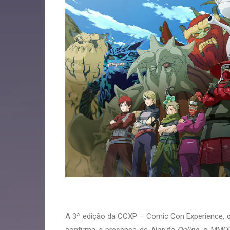
A 3ª edição da CCXP – Comic Con Experience, q
confirma a presença de
Naruto Online
, o MMOR