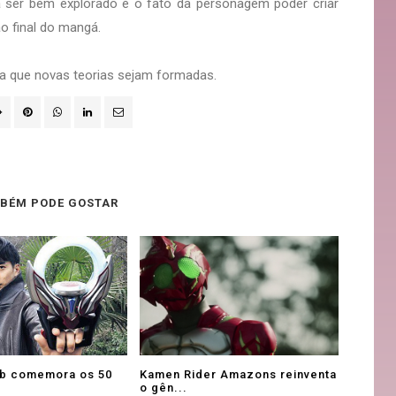
a ser bem explorado é o fato da personagem poder criar
 final do mangá.
a que novas teorias sejam formadas.
BÉM PODE GOSTAR
rb comemora os 50
Kamen Rider Amazons reinventa
o gên...