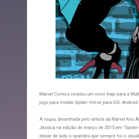
Marvel Comics revelou um novo traje para a Mul
jogo para mobile Spider-Verse para iOS, Androi
A roupa, desenhada pelo artista da Marvel Kris 
Jessica na edição de março de 2015 em "Spider
deixar de lado o spandex que sempre foi o visu