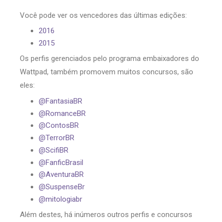
Você pode ver os vencedores das últimas edições:
2016
2015
Os perfis gerenciados pelo programa embaixadores do
Wattpad, também promovem muitos concursos, são
eles:
@FantasiaBR
@RomanceBR
@ContosBR
@TerrorBR
@ScifiBR
@FanficBrasil
@AventuraBR
@SuspenseBr
@mitologiabr
Além destes, há inúmeros outros perfis e concursos