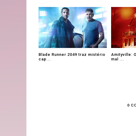
Blade Runner 2049 traz mistério
Amityville: 
cap...
mal ...
0 C