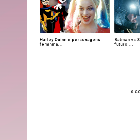
Harley Quinn e personagens
Batman vs 
feminina...
futuro ...
0 C