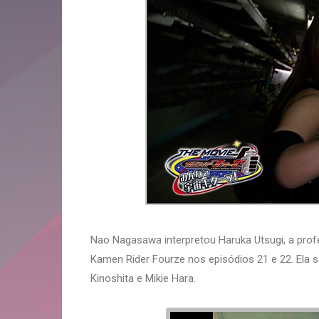
Nao Nagasawa interpretou Haruka Utsugi, a pro
Kamen Rider Fourze nos episódios 21 e 22. Ela se
Kinoshita e Mikie Hara.