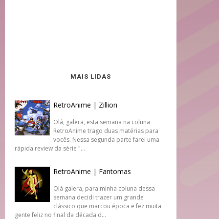
MAIS LIDAS
RetroAnime | Zillion
Olá, galera, esta semana na coluna
RetroAnime trago duas matérias para
vocês. Nessa segunda parte farei uma
rápida review da série "...
RetroAnime | Fantomas
Olá galera, para minha coluna dessa
semana decidi trazer um grande
clássico que marcou época e fez muita
gente feliz no final da década d...