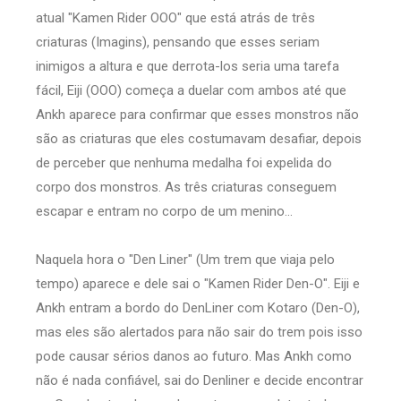
atual "Kamen Rider OOO" que está atrás de três
criaturas (Imagins), pensando que esses seriam
inimigos a altura e que derrota-los seria uma tarefa
fácil, Eiji (OOO) começa a duelar com ambos até que
Ankh aparece para confirmar que esses monstros não
são as criaturas que eles costumavam desafiar, depois
de perceber que nenhuma medalha foi expelida do
corpo dos monstros. As três criaturas conseguem
escapar e entram no corpo de um menino...
Naquela hora o "Den Liner" (Um trem que viaja pelo
tempo) aparece e dele sai o "Kamen Rider Den-O". Eiji e
Ankh entram a bordo do DenLiner com Kotaro (Den-O),
mas eles são alertados para não sair do trem pois isso
pode causar sérios danos ao futuro. Mas Ankh como
não é nada confiável, sai do Denliner e decide encontrar